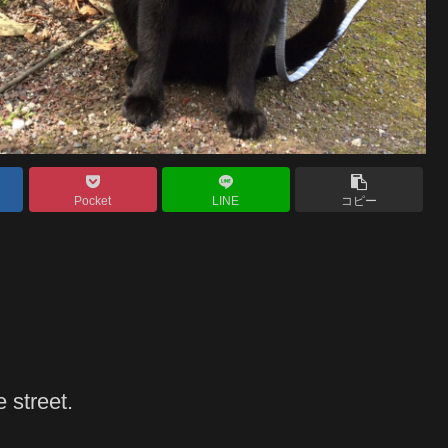
Pocket
LINE
コピー
 street.