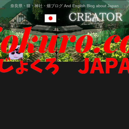
奈良県・猫・神社・畑ブログ And English Blog about Japan