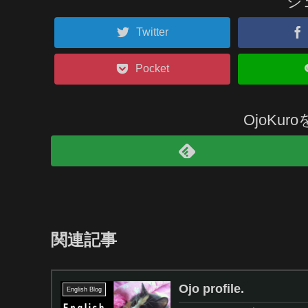
シ
Twitter
Pocket
OjoKu
関連記事
Ojo profile.
English Blog