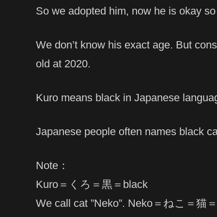
So we adopted him, now he is okay so 
We don’t know his exact age. But consi
old at 2020.
Kuro means black in Japanese langua
Japanese people often names black cat
Note：
Kuro＝くろ＝黒＝black
We call cat ”Neko”. Neko＝ねこ＝猫＝