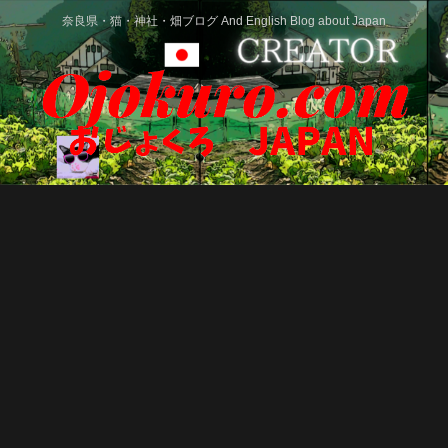
奈良県・猫・神社・畑ブログ And English Blog about Japan