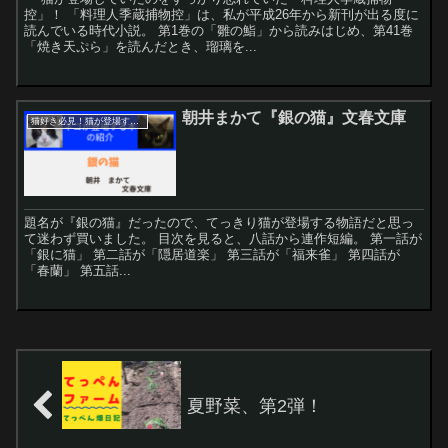
控」！ 「料理人季蔵捕物控」は、私が平成26年から新刊が出る度に
読んでいる時代小説。 第1巻の「雛の鮨」から読みはじめ、第41巻
「焼き天ぷら」を読んだとき、瑠璃を...
朝井まかて『銀の猫』文春文庫
猫好き必見！猫が登場する本紹介！
題名が『銀の猫』だったので、てっきり猫が登場する物語だと思っ
て迷わず買いました。 目次を見ると、八話から連作短編。 第一話が
「銀に猫」 第二話が「隠居道楽」 第三話が「福来雀」 第四話が
「春蘭」 第五話...
夏野菜、第2弾！