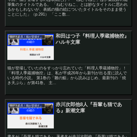
筆集のタイトルである。 「ねむりねこ、とは妙なタイトルに思われ
るかもしれないが、表紙の猫の絵についたタイトルをそのまま使う
ことにした」（p.291） 「ここ数...
和田はつ子『料理人季蔵捕物控』
猫好き必見！猫が登場する本紹介！
ハルキ文庫
猫が登場していたのをすっかり忘れていた「料理人季蔵捕物控」！
「料理人季蔵捕物控」は、私が平成26年から新刊が出る度に読んで
いる時代小説。 第1巻の「雛の鮨」から読みはじめ、最新刊の「焼
き天ぷら」が第41巻。 主...
赤川次郎他8人『吾輩も猫であ
猫好き必見！猫が登場する本紹介！
る』新潮文庫
書名が『吾輩も猫である』 著者名が赤川次郎他 『吾輩は猫である』