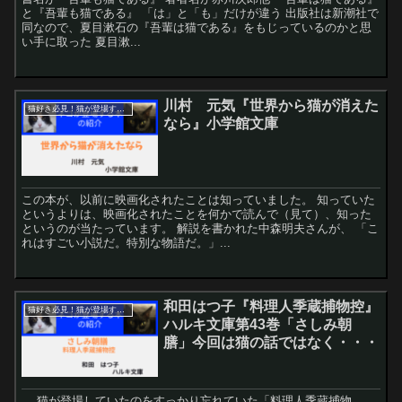
と『吾輩も猫である』 「は」と「も」だけが違う 出版社は新潮社で
同なので、夏目漱石の『吾輩は猫である』をもじっているのかと思
い手に取った 夏目漱...
川村 元気『世界から猫が消えた
猫好き必見！猫が登場する本紹介！
なら』小学館文庫
この本が、以前に映画化されたことは知っていました。 知っていた
というよりは、映画化されたことを何かで読んで（見て）、知った
というのが当たっています。 解説を書かれた中森明夫さんが、 「こ
れはすごい小説だ。特別な物語だ。」...
和田はつ子『料理人季蔵捕物控』
猫好き必見！猫が登場する本紹介！
ハルキ文庫第43巻「さしみ朝
膳」今回は猫の話ではなく・・・
猫が登場していたのをすっかり忘れていた「料理人季蔵捕物