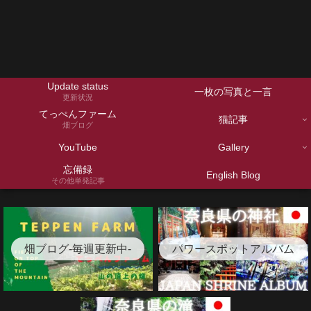
Update status
一枚の写真と一言
更新状況
てっぺんファーム
猫記事
畑ブログ
YouTube
Gallery
忘備録
English Blog
その他単発記事
畑ブログ-毎週更新中-
パワースポットアルバム