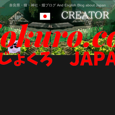
奈良県・猫・神社・畑ブログ And English Blog about Japan