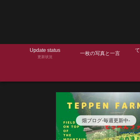
Update status
て
一枚の写真と一言
更新状況
畑ブログ-毎週更新中-