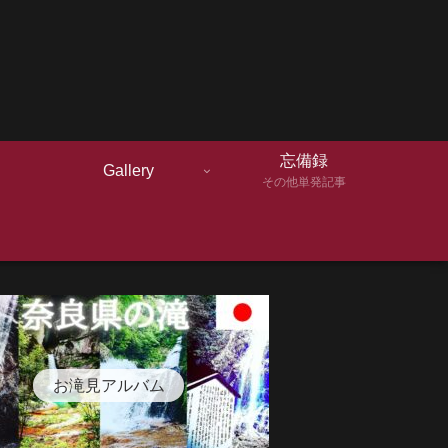
忘備録
Gallery
その他単発記事
お滝見アルバム