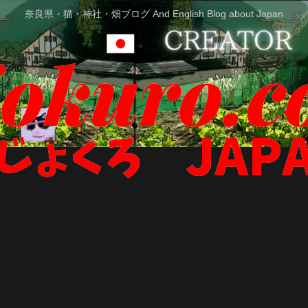
奈良県・猫・神社・畑ブログ And English Blog about Japan