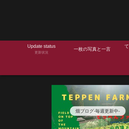
Update status
て
一枚の写真と一言
更新状況
畑ブログ-毎週更新中-