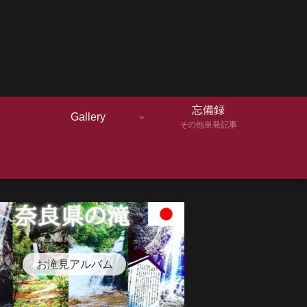
忘備録
Gallery
その他単発記事
お滝見アルバム