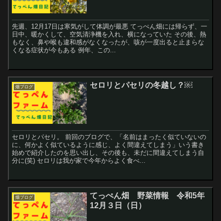
先週、12月17日は寒気がして体調が最悪 てっぺん畑には帰らず、一
日中、暖かくして、空気清浄機を入れ、横になっていた その後、熱
もなく、鼻や喉も違和感がなくなったが、咳が一度出ると止まらな
くなる症状が今もある 例年、この...
セロリとパセリの冬越し？￼
畑ブログ
セロリとパセリ。 前回のブログで、「名前はまったく似ていないの
に、何かよく似ているように感じ、よく間違えてしまう」いう書き
始めで紹介したのを思い出し、その後も、未だに間違えてしまう自
分に(笑) セロリは我が家で今年からよく食べ...
てっぺん畑 野菜情報 令和5年
畑ブログ
12月３日（日）