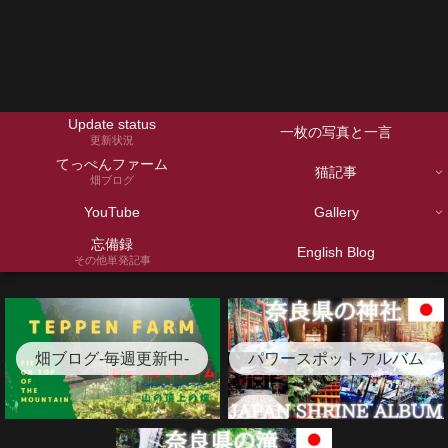
Update status
一枚の写真と一言
更新状況
てっぺんファーム
猫記事
畑ブログ
YouTube
Gallery
忘備録
English Blog
その他単発記事
畑ブログ-毎週更新中-
パワースポットアルバム