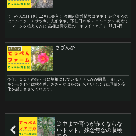
てっぺん畑も師走12月に突入！ 今回の野菜情報はネギ！ 紹介するの
はニンニク、アサツキ、九条ネギ、下仁田ネギ ＜ニンニク＞ 初めて
ニンニクを植えてみた 品種は青森産の「ホワイト６片」 11月4日...
さざんか
畑ブログ
今年、１１月の終わりに垣根にしているさざんかが開花しました。
キンモクセイは秋本番、さざんかは冬の到来というように季節の変
化を感じさせてくれます。
途中まで育つが赤くならな
いトマト。残念無念の収穫