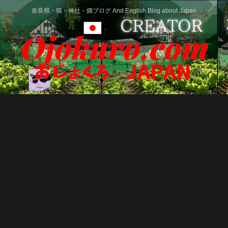
奈良県・猫・神社・畑ブログ And English Blog about Japan