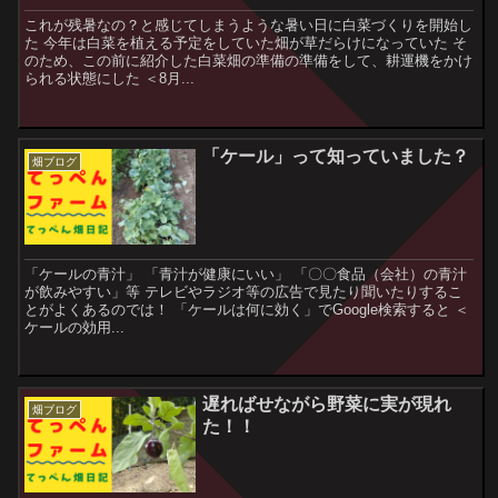
これが残暑なの？と感じてしまうような暑い日に白菜づくりを開始し
た 今年は白菜を植える予定をしていた畑が草だらけになっていた そ
のため、この前に紹介した白菜畑の準備の準備をして、耕運機をかけ
られる状態にした ＜8月...
「ケール」って知っていました？
畑ブログ
「ケールの青汁」 「青汁が健康にいい」 「〇〇食品（会社）の青汁
が飲みやすい」等 テレビやラジオ等の広告で見たり聞いたりするこ
とがよくあるのでは！ 「ケールは何に効く」でGoogle検索すると ＜
ケールの効用...
遅ればせながら野菜に実が現れ
畑ブログ
た！！