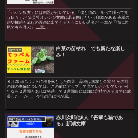
「ハケン飯友」には副題が付いている 「僕と猫の、食べて喋って笑
う日々」だ 集英社オレンジ文庫は若者向けという印象がある 表紙の
絵や挿絵も流行の漫画に出てくるカッコいい若者だ 一章が「猫は尻
尾で春を呼ぶ」 二章...
白菜の苗枯れ でも新たな楽し
畑ブログ
み！
８月20日にポットに種を落とした白菜、品種は無双と金将だ その前
の畑の準備については、この前にアップして見ていただいている 例
年なら２週間もあれば発芽して３週間目には畑に定植できるまでに成
長した しかし、今年の苗は何が原...
赤川次郎他8人『吾輩も猫であ
猫好き必見！猫が登場する本紹介！
る』新潮文庫