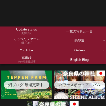
Update status
一枚の写真と一言
更新状況
てっぺんファーム
猫記事
畑ブログ
YouTube
Gallery
忘備録
English Blog
その他単発記事
畑ブログ-毎週更新中-
パワースポットアルバム