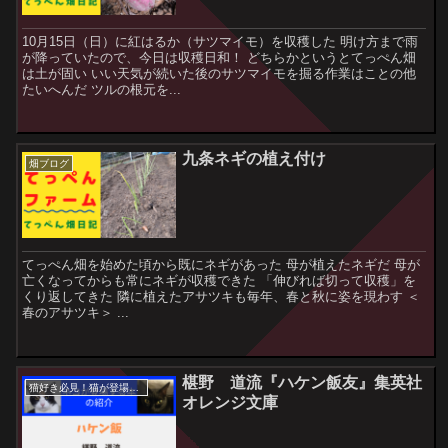
10月15日（日）に紅はるか（サツマイモ）を収穫した 明け方まで雨
が降っていたので、今日は収穫日和！ どちらかというとてっぺん畑
は土が固い いい天気が続いた後のサツマイモを掘る作業はことの他
たいへんだ ツルの根元を...
九条ネギの植え付け
畑ブログ
てっぺん畑を始めた頃から既にネギがあった 母が植えたネギだ 母が
亡くなってからも常にネギが収穫できた 「伸びれば切って収穫」を
くり返してきた 隣に植えたアサツキも毎年、春と秋に姿を現わす ＜
春のアサツキ＞ ...
椹野 道流『ハケン飯友』集英社
猫好き必見！猫が登場する本紹介！
オレンジ文庫