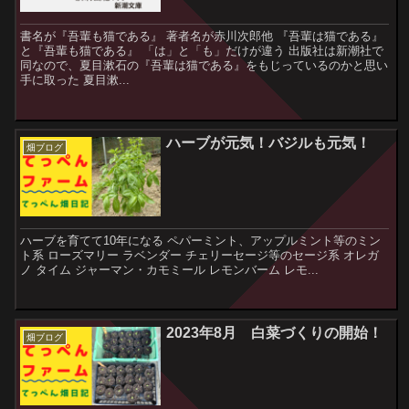
書名が『吾輩も猫である』 著者名が赤川次郎他 『吾輩は猫である』
と『吾輩も猫である』 「は」と「も」だけが違う 出版社は新潮社で
同なので、夏目漱石の『吾輩は猫である』をもじっているのかと思い
手に取った 夏目漱...
ハーブが元気！バジルも元気！
畑ブログ
ハーブを育てて10年になる ペパーミント、アップルミント等のミン
ト系 ローズマリー ラベンダー チェリーセージ等のセージ系 オレガ
ノ タイム ジャーマン・カモミール レモンバーム レモ...
2023年8月 白菜づくりの開始！
畑ブログ