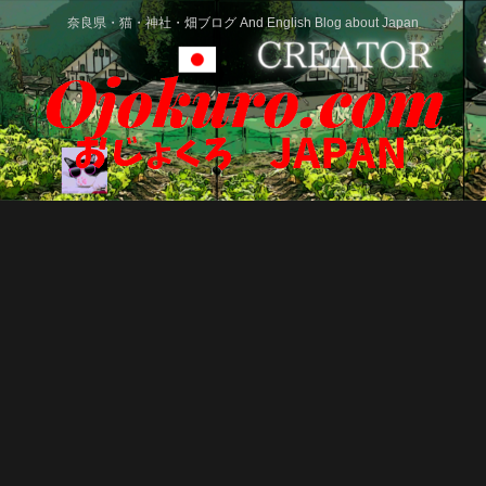
奈良県・猫・神社・畑ブログ And English Blog about Japan