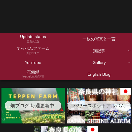
Update status
一枚の写真と一言
更新状況
てっぺんファーム
猫記事
畑ブログ
YouTube
Gallery
忘備録
English Blog
その他単発記事
畑ブログ-毎週更新中-
パワースポットアルバム