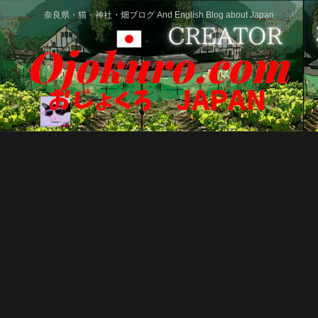
奈良県・猫・神社・畑ブログ And English Blog about Japan