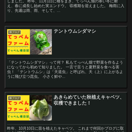
しました。 昨年、11月1日に種をまき、てっぺん畑の寒い冬に耐
え、春に成長し始めた実エンドウ。 収穫期を迎えました。 梅雨に入
り、先週は雨、雨、そして、...
テントウムシダマシ
畑ブログ
「テントウムシダマシ」って何？ 私もてっぺん畑で野菜を作るよう
になってから初めて知りました。 一言で言うと夏野菜を食べる害
虫！ 「テントウムシ」は「天道虫」と呼ばれ、天（上）に上がるよ
うに飛び立つ昆虫。 小さく鮮や...
あきらめていた秋植えキャベツ、
畑ブログ
収穫できました！
昨年、10月10日に苗を植えたキャベツ。 これまで何回かブログに取