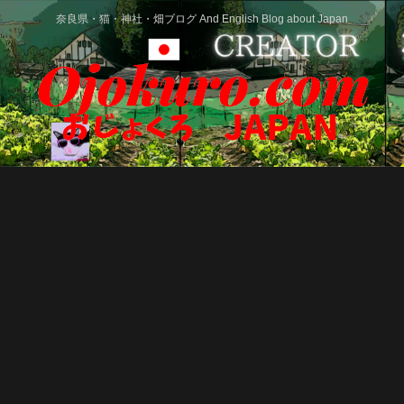
奈良県・猫・神社・畑ブログ And English Blog about Japan