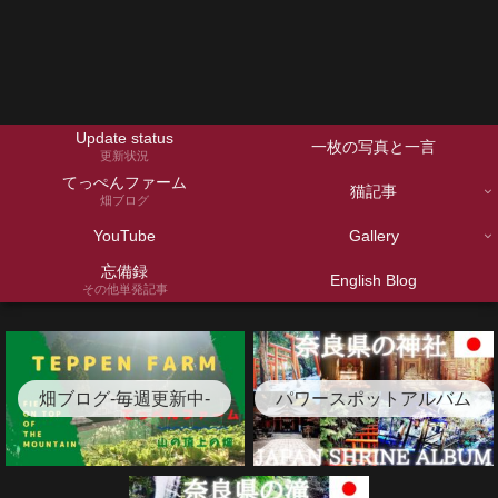
Update status
一枚の写真と一言
更新状況
てっぺんファーム
猫記事
畑ブログ
YouTube
Gallery
忘備録
English Blog
その他単発記事
畑ブログ-毎週更新中-
パワースポットアルバム