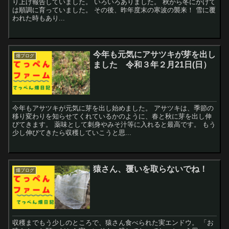
り上げ報告していました。 いろいろありました。 秋から冬にかけて
は順調に育っていました。 その後、昨年度末の寒波の襲来！ 雪に覆
われた時もあり...
今年も元気にアサツキが芽を出し
畑ブログ
ました 令和３年２月21日(日）
今年もアサツキが元気に芽を出し始めました。 アサツキは、季節の
移り変わりを知らせてくれているかのように、春と秋に芽を出し伸
びてきます。 薬味として刺身やみそ汁等に入れると最高です。 もう
少し伸びてきたら収穫していこうと思...
猿さん、覆いを取らないでね！
畑ブログ
収穫までもう少しのところで、猿さん食べられた実エンドウ。 「お