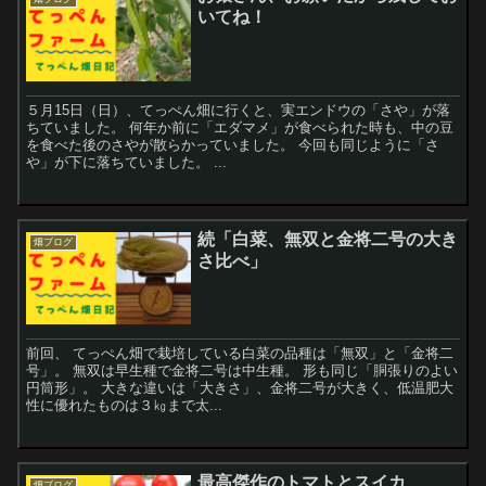
いてね！
５月15日（日）、てっぺん畑に行くと、実エンドウの「さや」が落
ちていました。 何年か前に「エダマメ」が食べられた時も、中の豆
を食べた後のさやが散らかっていました。 今回も同じように「さ
や」が下に落ちていました。 ...
続「白菜、無双と金将二号の大き
畑ブログ
さ比べ」
前回、 てっぺん畑で栽培している白菜の品種は「無双」と「金将二
号」。 無双は早生種で金将二号は中生種。 形も同じ「胴張りのよい
円筒形」。 大きな違いは「大きさ」、金将二号が大きく、低温肥大
性に優れたものは３㎏まで太...
最高傑作のトマトとスイカ
畑ブログ