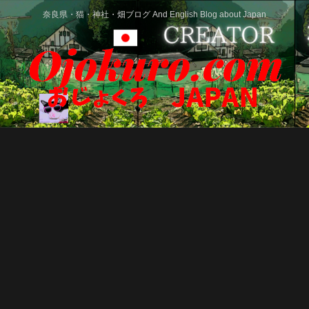
奈良県・猫・神社・畑ブログ And English Blog about Japan