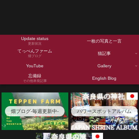
Update status
一枚の写真と一言
更新状況
てっぺんファーム
猫記事
畑ブログ
YouTube
Gallery
忘備録
English Blog
その他単発記事
畑ブログ-毎週更新中-
パワースポットアルバム