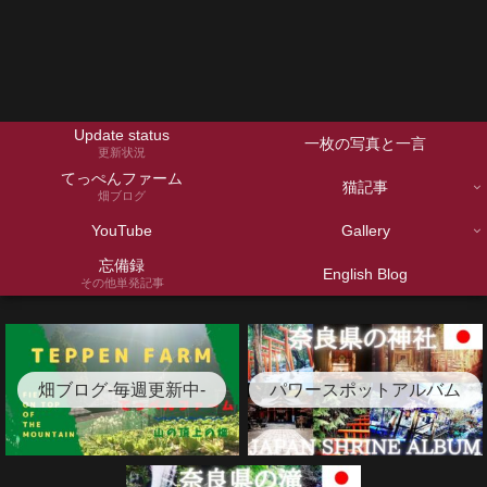
Update status
一枚の写真と一言
更新状況
てっぺんファーム
猫記事
畑ブログ
YouTube
Gallery
忘備録
English Blog
その他単発記事
畑ブログ-毎週更新中-
パワースポットアルバム