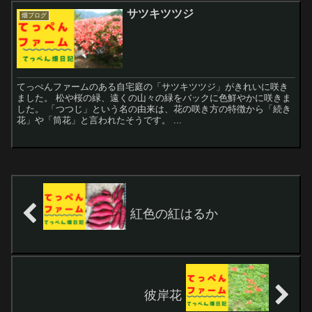
サツキツツジ
畑ブログ
てっぺんファームのある自宅庭の「サツキツツジ」がきれいに咲き
ました。 松や桜の緑、遠くの山々の緑をバックに色鮮やかに咲きま
した。 「つつじ」という名の由来は、花の咲き方の特徴から「続き
花」や「筒花」と言われたそうです。 ...
紅色の紅はるか
彼岸花