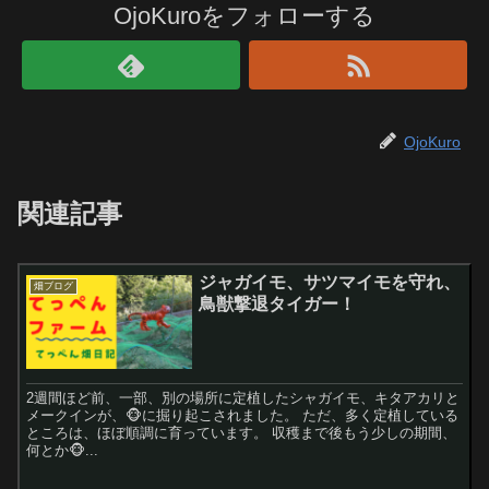
OjoKuroをフォローする
OjoKuro
関連記事
ジャガイモ、サツマイモを守れ、
畑ブログ
鳥獣撃退タイガー！
2週間ほど前、一部、別の場所に定植したシャガイモ、キタアカリと
メークインが、🐵に掘り起こされました。 ただ、多く定植している
ところは、ほぼ順調に育っています。 収穫まで後もう少しの期間、
何とか🐵...