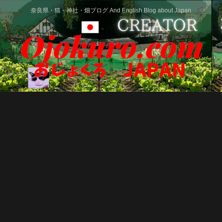
奈良県・猫・神社・畑ブログ And English Blog about Japan