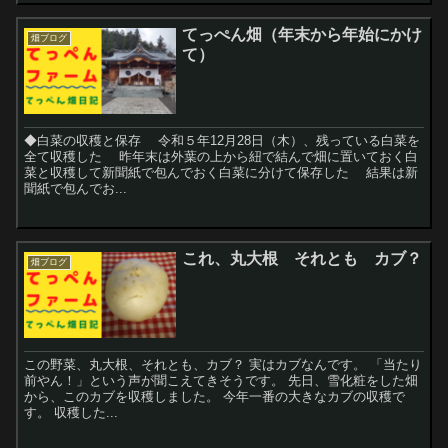
てっぺん畑（年末から年始にかけ
畑ブログ
て）
◆白菜の収穫と保存 令和５年12月28日（木）、残っている白菜を
全て収穫した 昨年末は外葉の上から紐で結んで畑に置いておく白
菜と収穫して新聞紙で包んでおく白菜に分けて保存した 結果は新
聞紙で包んでお...
これ、丸大根 それとも カブ？
畑ブログ
この野菜、丸大根、それとも、カブ？ 実はカブなんです。 「当たり
前やん！」という声が聞こえてきそうです。 先日、雪化粧をした畑
から、このカブを収穫しました。 今年一番の大きなカブの収穫で
す。 収穫した...