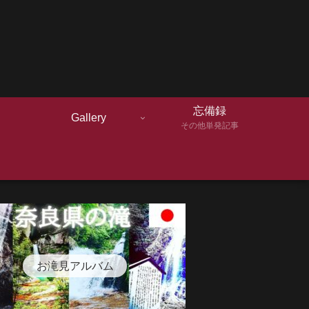
忘備録
Gallery
その他単発記事
お滝見アルバム