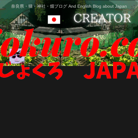
奈良県・猫・神社・畑ブログ And English Blog about Japan