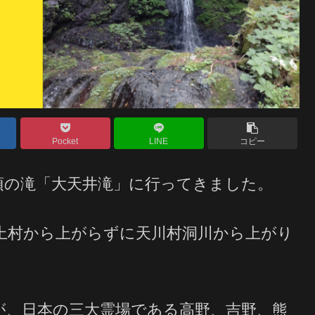
Pocket
LINE
コピー
頂の滝「大天井滝」に行ってきました。
上村から上がらずに天川村洞川から上がり
が、日本の三大霊場である高野、吉野、熊