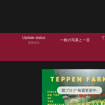
Update status
て
一枚の写真と一言
更新状況
畑ブログ-毎週更新中-